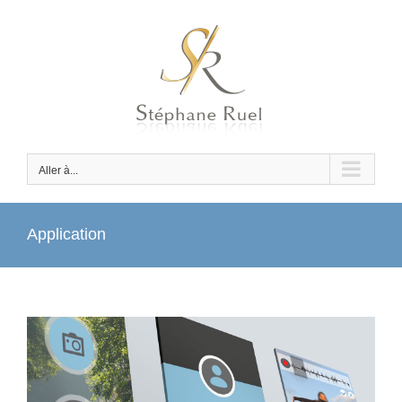
Passer
au
contenu
Aller à...
Application