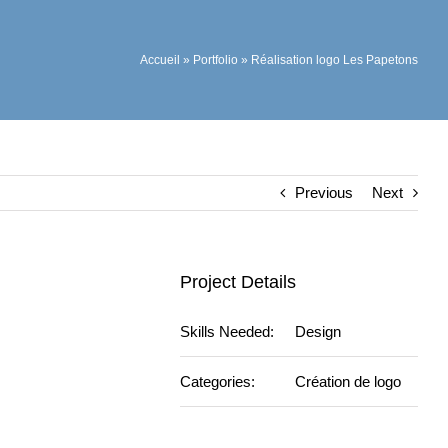
Accueil
»
Portfolio
»
Réalisation logo Les Papetons
Previous
Next
Project Details
Skills Needed:
Design
Categories:
Création de logo