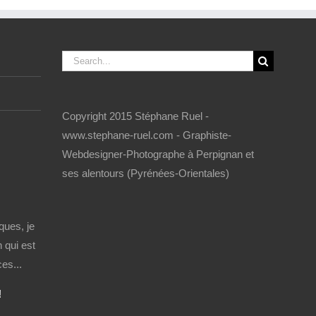
Search
for:
Copyright 2015 Stéphane Ruel -
www.stephane-ruel.com - Graphiste-
Webdesigner-Photographe à Perpignan et
ses alentours (Pyrénées-Orientales)
ques, je
 qui est
es...
!