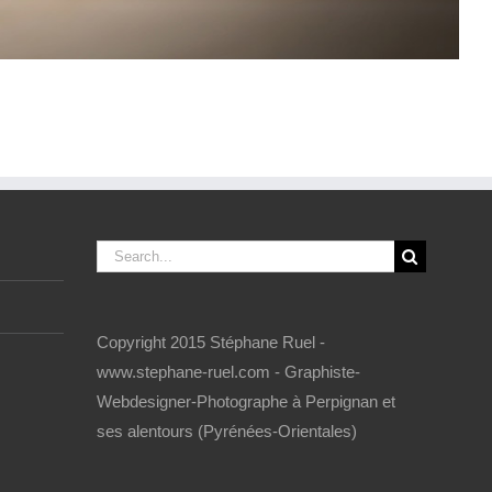
Search
for:
Copyright 2015 Stéphane Ruel -
www.stephane-ruel.com - Graphiste-
Webdesigner-Photographe à Perpignan et
ses alentours (Pyrénées-Orientales)