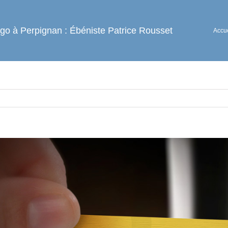
ogo à Perpignan : Ébéniste Patrice Rousset
Accue