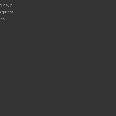
ques, je
 qui est
es...
!