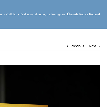
il
»
Portfolio
»
Réalisation d’un Logo à Perpignan : Ébéniste Patrice Rousset
Previous
Next