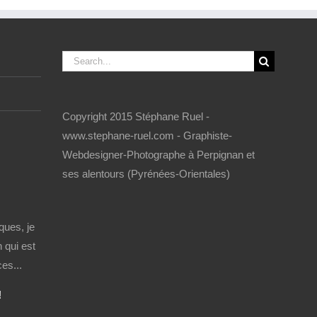
Search
for:
Copyright 2015 Stéphane Ruel -
www.stephane-ruel.com - Graphiste-
Webdesigner-Photographe à Perpignan et
ses alentours (Pyrénées-Orientales)
ques, je
 qui est
es...
!