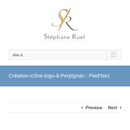
Passer
au
contenu
Aller à...
Création-icône-logo-à-Perpignan : Pied’Nez
Previous
Next