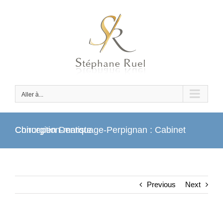
Passer
au
contenu
Aller à...
Conception-marquage-Perpignan : Cabinet Chirurgien Dentiste
Previous
Next